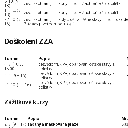
8. 10. (9 –
život zachraňující úkony u dětí – Zachraňte život dítěte
13)
11. 10. (9 –
život zachraňující úkony u dětí – Zachraňte život dítěte
13)
22. 10. (9 –
život zachraňující úkoly u dětí a běžné stavy u dětí – celode
16)
Základy první pomoci u dětí
Doškolení ZZA
Termín
Popis
4. 9. (10:30 –
bezvědomí, KPR, opakování dětské stavy a
15:00)
bolistky
bezvědomí, KPR, opakování dětské stavy a
9. 9. (9 – 16)
bolistky
bezvědomí, KPR, opakování dětské stavy a
21. 10. (9 – 16)
bolistky
Zážitkové kurzy
Termín
Popis
Mí
2. 9. (9 – 17)
zásahy a maskovaná praxe
Baž