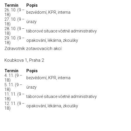
Termín
Popis
26. 10. (9 –
bezvědomí, KPR, interna
18)
27. 10. (9 –
úrazy
18)
28. 10. (9 –
táborové situace včetně administrativy
18)
29. 10. (9 –
opakování, lékárna, zkoušky
18)
Zdravotník zotavovacích akcí
Koubkova 1, Praha 2
Termín
Popis
4. 11. (9 –
bezvědomí, KPR, interna
18)
5. 11. (9 –
úrazy
18)
11. 11. (9 –
táborové situace včetně administrativy
18)
12. 11. (9 –
opakování, lékárna, zkoušky
18)