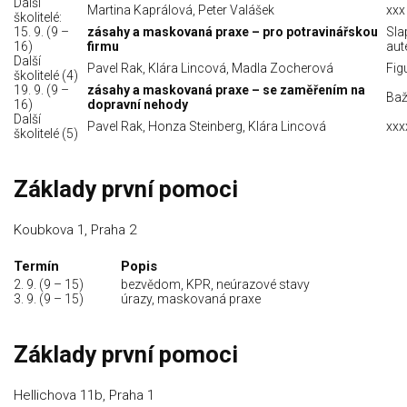
Další
Martina Kaprálová, Peter Valášek
xxx
školitelé:
15. 9. (9 –
zásahy a maskovaná praxe – pro potravinářskou
Sla
16)
firmu
aut
Další
Pavel Rak, Klára Lincová, Madla Zocherová
Figu
školitelé (4)
19. 9. (9 –
zásahy a maskovaná praxe – se zaměřením na
Baž
16)
dopravní nehody
Další
Pavel Rak, Honza Steinberg, Klára Lincová
xxx
školitelé (5)
Základy první pomoci
Koubkova 1, Praha 2
Termín
Popis
2. 9. (9 – 15)
bezvědom, KPR, neúrazové stavy
3. 9. (9 – 15)
úrazy, maskovaná praxe
Základy první pomoci
Hellichova 11b, Praha 1