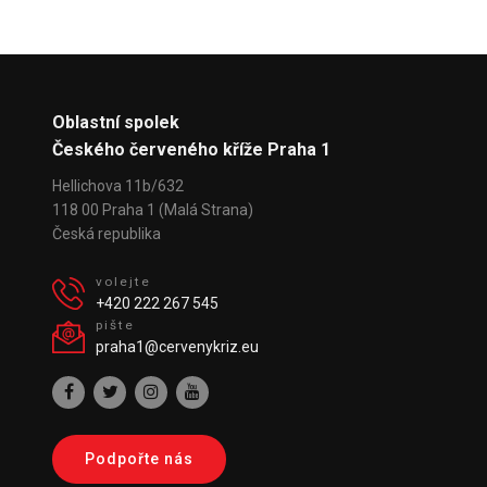
Oblastní spolek
Českého červeného kříže Praha 1
Hellichova 11b/632
118 00 Praha 1 (Malá Strana)
Česká republika
volejte
+420 222 267 545
pište
praha1@cervenykriz.eu
Podpořte nás