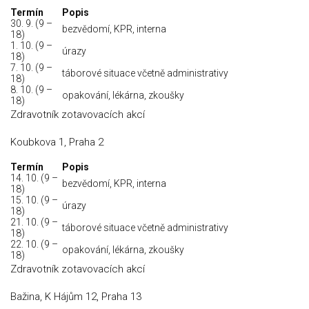
Termín
Popis
30. 9. (9 –
bezvědomí, KPR, interna
18)
1. 10. (9 –
úrazy
18)
7. 10. (9 –
táborové situace včetně administrativy
18)
8. 10. (9 –
opakování, lékárna, zkoušky
18)
Zdravotník zotavovacích akcí
Koubkova 1, Praha 2
Termín
Popis
14. 10. (9 –
bezvědomí, KPR, interna
18)
15. 10. (9 –
úrazy
18)
21. 10. (9 –
táborové situace včetně administrativy
18)
22. 10. (9 –
opakování, lékárna, zkoušky
18)
Zdravotník zotavovacích akcí
Bažina, K Hájům 12, Praha 13