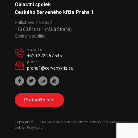
Oblastní spolek
Českého červeného kříže Praha 1
Hellichova 11b/632
118 00 Praha 1 (Malá Strana)
Česká republika
volejte
+420 222 267 545
pište
praha1@cervenykriz.eu
Podpořte nás
Copyright © 2026 Oblastní spolek Českého červeného kříže Praha 1,
web by
Petr Kvapil